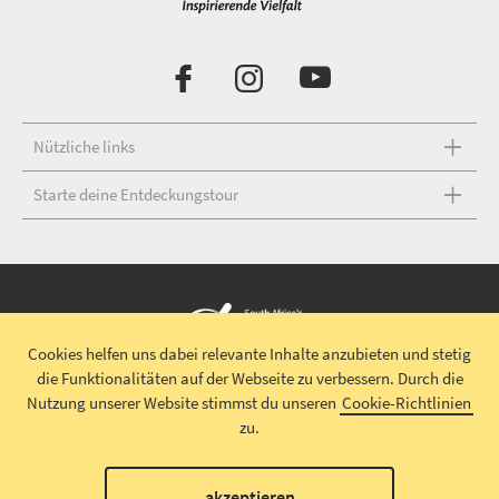
Nützliche links
Starte deine Entdeckungstour
Cookies helfen uns dabei relevante Inhalte anzubieten und stetig
die Funktionalitäten auf der Webseite zu verbessern.
Durch die
Urheberrecht © 2026 South African Tourism
Haftungsausschluss
|
Nutzung unserer Website stimmst du unseren
Cookie-Richtlinien
Datenschutz
|
Impressum
|
Allgemeine Geschäftsbedingungen
|
zu.
Teilnahmebedingungen
00
akzeptieren