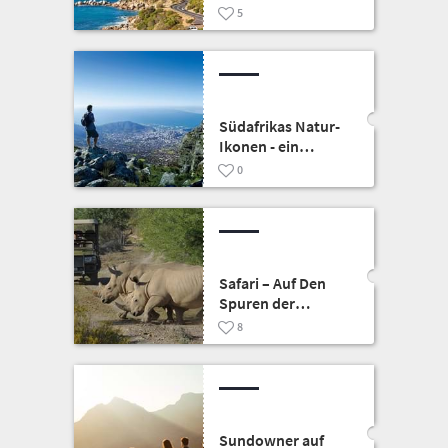
einzigartiger
5
Garden Route
Südafrikas Natur-
Ikonen - ein
Paradies für Natur-
0
Liebhaber
Safari – Auf Den
Spuren der
Wildtiere
8
Sundowner auf