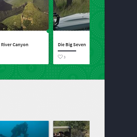
 River Canyon
Die Big Seven
3