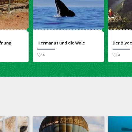
ffnung
Hermanus und die Wale
Der Blyde
6
4