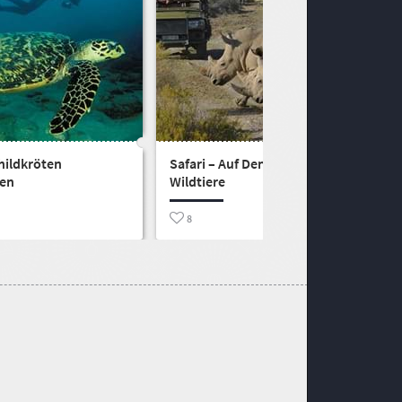
hildkröten
Safari – Auf Den Spuren der
en
Wildtiere
8