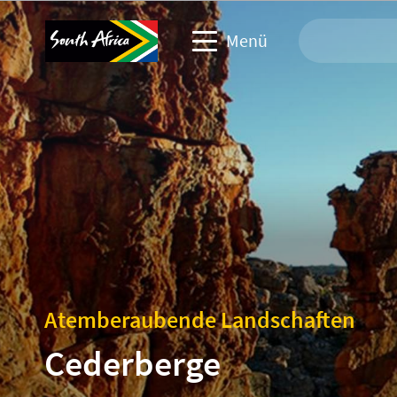
Menü
Webseite: Reisen
Reiseindustrie
Webseite: Gewerbliche Veranstaltungen
Webseite: Firmen & Medien
Atemberaubende Landschaften
Cederberge