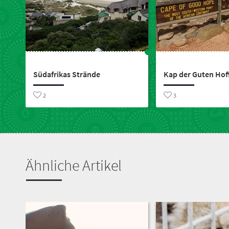
Packliste
Günstiges
Südafrika
Häufig
gestellte
Südafrikas Strände
Kap der Guten Ho
Fragen
2
3
Infomaterial
Loadshedding
Ähnliche Artikel