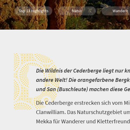
Top 13 Highlights
Natur
Wandern
D
D
ie Wildnis der Cederberge liegt nur k
andere Welt! Die orangefarbene Bergke
und San (Buschleute) machen diese Ge
Die Cederberge erstrecken sich vom Mid
Clanwilliam. Das Naturschutzgebiet um
Mekka für Wanderer und Kletterfreund