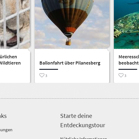
ürlichen
Meeressc
Wildtieren
Ballonfahrt über Pilanesberg
beobacht
3
3
nks
Starte deine
Entdeckungstour
mungen
Nützliche Informationen