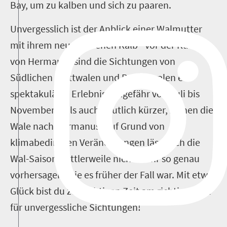
Bay, um zu kalben und sich zu paaren.
Unvergesslich ist der Anblick einer Walmutter
mit ihrem neugeborenen Kalb -­ vor der Küste
von Hermanus sind die Sichtungen von
Südlichen Glattwalen und Buckelwalen ein
spektakuläres Erlebnis. Ungefähr von Juli bis
November, teils auch deutlich kürzer, ziehen die
Wale nach Hermanus. Auf Grund von
klimabedingten Veränderungen lässt sich die
Wal-Saison mittlerweile nicht mehr so genau
vorhersagen, wie es früher der Fall war. Mit etwas
Glück bist du zur richtigen Zeit am richtigen Ort
für unvergessliche Sichtungen!