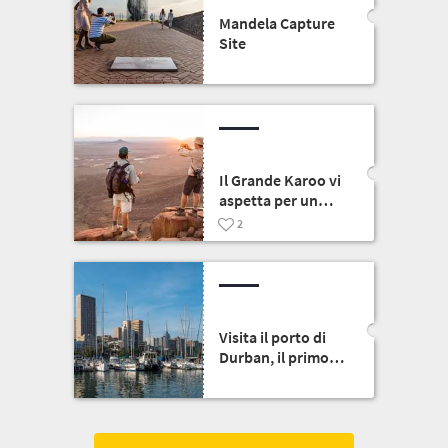
Mandela Capture
Site
Il Grande Karoo vi
aspetta per un
viaggio
2
indimenticabile
Visita il porto di
Durban, il primo
porto sudafricano
per carico/scarico
merci e container