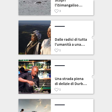
Scopri
l'iSimangaliso
Wetland Park
3
Dalle radici di tutta
l'umanità a una
storia umana che
1
ha ispirato il
mondo
Una strada piena
di delizie di Durban
- Florida Road
1