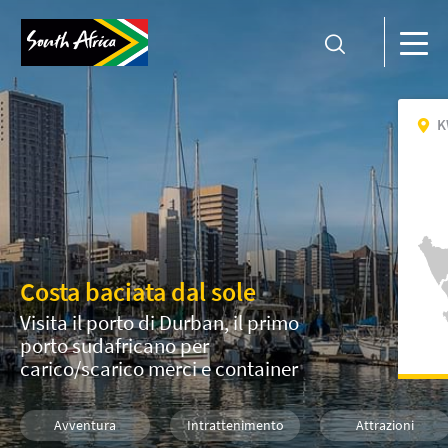
K
Costa baciata dal sole
Visita il porto di Durban, il primo
porto sudafricano per
carico/scarico merci e container
Avventura
Intrattenimento
Attrazioni