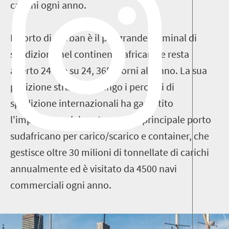
carichi ogni anno.
Il porto di Durban è il più grande terminal di
spedizione nel continente africano e resta
aperto 24 ore su 24, 365 giorni all'anno. La sua
posizione strategica lungo i percorsi di
spedizione internazionali ha garantito
l'importanza del porto come il principale porto
sudafricano per carico/scarico e container, che
gestisce oltre 30 milioni di tonnellate di carichi
annualmente ed è visitato da 4500 navi
commerciali ogni anno.