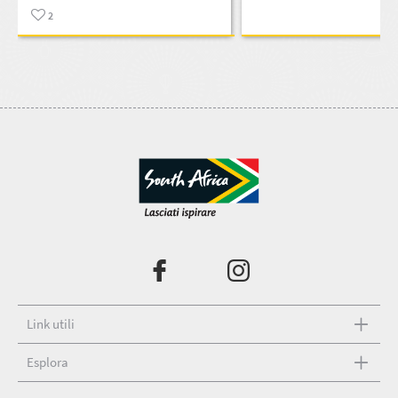
2
Link utili
Esplora