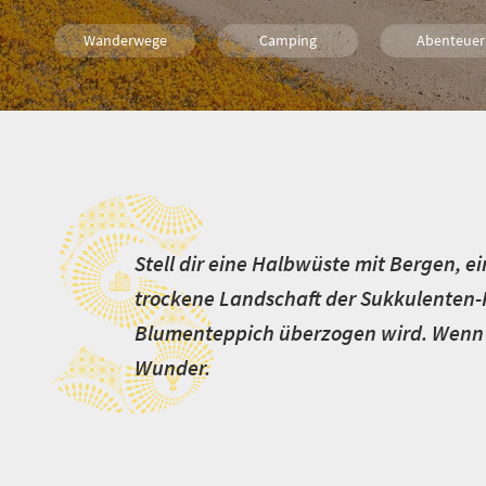
Wanderwege
Camping
Abenteuer
Routen
Tiere
Reisen mit Kin
S
Familienreisen
Attraktionen
Tagesausflu
Ländliche Idylle
Verwöhnen
Top 13 Highli
S
tell dir eine Halbwüste mit Bergen, ei
trockene Landschaft der Sukkulenten-
Blumenteppich überzogen wird. Wenn d
Wunder.