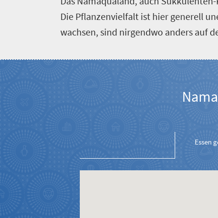
Das Namaqualand, auch Sukkulenten-Ka
Südafrika
in
Routen
60
Die Pflanzenvielfalt ist hier generell 
Überblick
Sekunden
wachsen, sind nirgendwo anders auf de
Packliste
Günstiges
Südafrika
Häufig
Namaq
gestellte
Fragen
Infomaterial
Essen 
Loadshedding