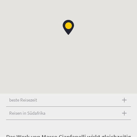
beste Reisezeit
Reisen in Südafrika
D
as Werk von Marco Cianfanelli wirkt gleichzeitig