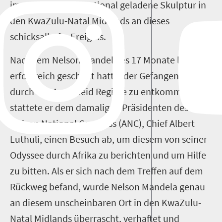
imposante und emotional geladene Skulptur in
den KwaZulu-Natal Midlands an dieses
schicksalhafte Ereignis.
Nachdem Nelson Mandela es 17 Monate lang
erfolgreich geschafft hatte, der Gefangenschaft
durch das Apartheid Regime zu entkommen,
stattete er dem damaligen Präsidenten des
African National Congress (ANC), Chief Albert
Luthuli, einen Besuch ab, um diesem von seiner
Odyssee durch Afrika zu berichten und um Hilfe
zu bitten. Als er sich nach dem Treffen auf dem
Rückweg befand, wurde Nelson Mandela genau
an diesem unscheinbaren Ort in den KwaZulu-
Natal Midlands überrascht, verhaftet und