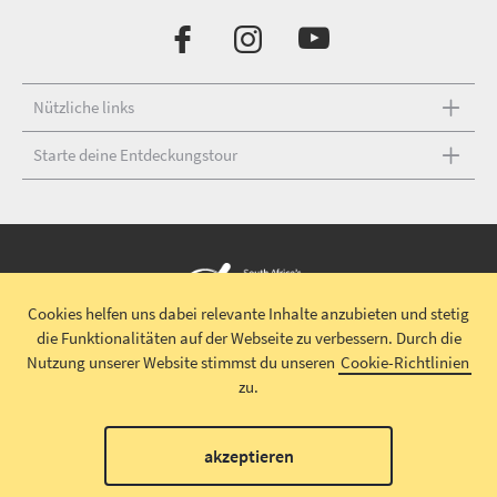
Nützliche links
Starte deine Entdeckungstour
Cookies helfen uns dabei relevante Inhalte anzubieten und stetig
die Funktionalitäten auf der Webseite zu verbessern.
Durch die
Urheberrecht © 2026 South African Tourism
Haftungsausschluss
|
Nutzung unserer Website stimmst du unseren
Cookie-Richtlinien
Datenschutz
|
Impressum
|
Allgemeine Geschäftsbedingungen
|
zu.
Teilnahmebedingungen
00
akzeptieren