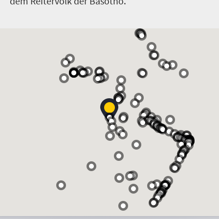
dem Reitervolk der Basotho.