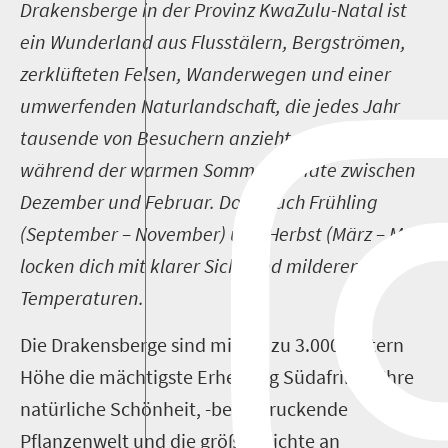
Drakensberge in der Provinz KwaZulu-Natal ist
ein Wunderland aus Flusstälern, Bergströmen,
zerklüfteten Felsen, Wanderwegen und einer
umwerfenden Naturlandschaft, die jedes Jahr
tausende von Besuchern anzieht – hauptsächlich
während der warmen Sommermonate zwischen
Dezember und Februar. Doch auch Frühling
(September – November) und Herbst (März – Mai)
locken dich mit klarer Sicht und milderen
Temperaturen.
Die Drakensberge sind mit bis zu 3.000 Metern
Höhe die mächtigste Erhebung Südafrikas. Ihre
natürliche Schönheit, -beeindruckende
Pflanzenwelt und die größte Dichte an