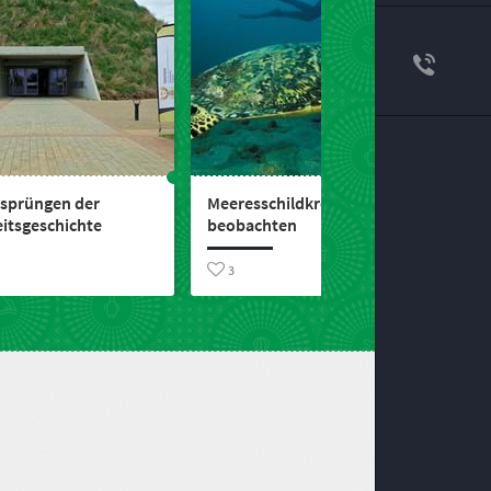
rsprüngen der
Meeresschildkröten
itsgeschichte
beobachten
3