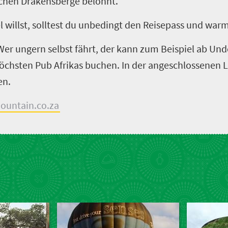
ichen Drakensberge belohnt.
 willst, solltest du unbedingt den Reisepass und war
 Wer ungern selbst fährt, der kann zum Beispiel ab Un
chsten Pub Afrikas buchen. In der angeschlossenen L
en.
ountain.co.za