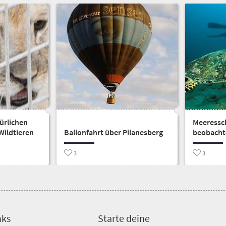
ürlichen
Meeressc
Wildtieren
Ballonfahrt über Pilanesberg
beobacht
3
3
nks
Starte deine