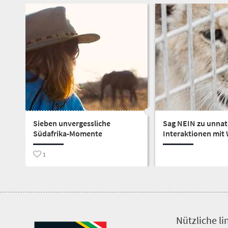
Überblick
Sekunden
Packliste
Günstiges
Südafrika
Häufig
gestellte
Fragen
Infomaterial
Sieben unvergessliche
Sag NEIN zu unnat
Südafrika-Momente
Interaktionen mit 
Loadshedding
1
Nützliche li