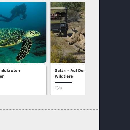
hildkröten
Safari – Auf Den Spuren der
en
Wildtiere
8