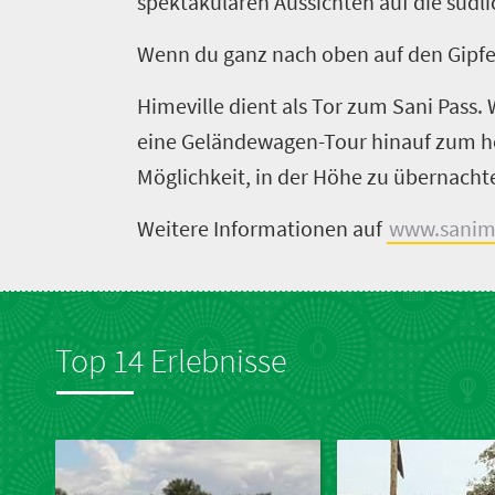
spektakulären Aussichten auf die südl
Wenn du ganz nach oben auf den Gipfel
Himeville dient als Tor zum Sani Pass.
eine Geländewagen­-Tour hinauf zum hö
Willkommen
Möglichkeit, in der Höhe zu übernacht
in
Weitere Informationen auf
www.sanim
Südafrika
Infos
Top 14 Erlebnisse
&
Reiseplanung
Überblick
Aktivitäten
Einreisebestimmungen,