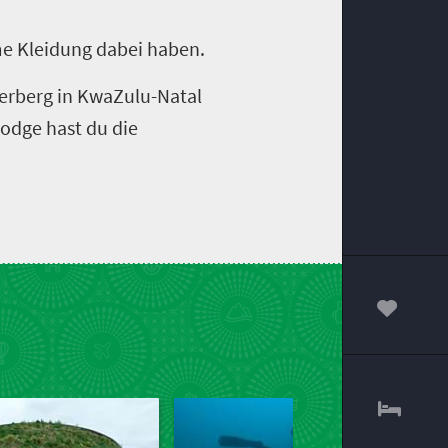
me Kleidung dabei haben.
derberg in KwaZulu­-Natal
odge hast du die
00