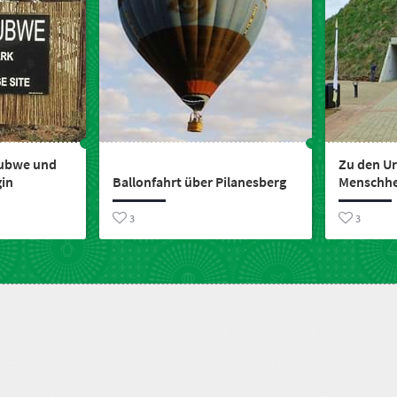
ubwe und
Zu den U
gin
Ballonfahrt über Pilanesberg
Menschhe
3
3