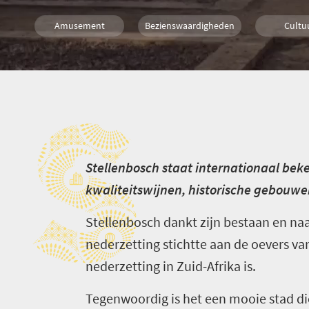
Amusement
Bezienswaardigheden
Cultu
Eten
Geschiedenis
Luxe
S
Wijn
Activiteiten
S
tellenbosch staat internationaal beke
kwaliteitswijnen, historische gebouwe
Stellenbosch dankt zijn bestaan en na
nederzetting stichtte aan de oevers va
nederzetting in Zuid-Afrika is.
Tegenwoordig is het een mooie stad 