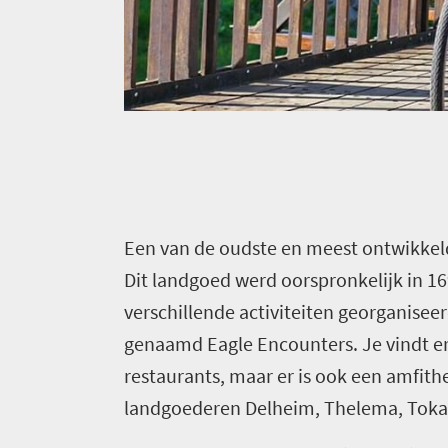
Contact
kust
steden
Adembenemend
Dorpse
landschap
charme
Nationale
parken
in
Zuid-
Afrika
E
en van de oudste en meest ontwikkelde
Dit landgoed werd oorspronkelijk in 1
verschillende activiteiten georganisee
genaamd Eagle Encounters. Je vindt er
restaurants, maar er is ook een amfith
landgoederen Delheim, Thelema, Tokar