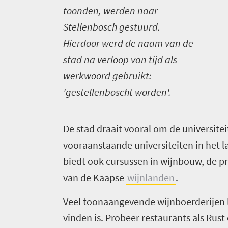
toonden, werden naar
Stellenbosch gestuurd.
Hierdoor werd de naam van de
stad na verloop van tijd als
werkwoord gebruikt:
'gestellenboscht worden'.
Welkom
in
D
e stad draait vooral om de universitei
Zuid-
vooraanstaande universiteiten in het la
Afrika
biedt ook cursussen in wijnbouw, de pri
van de Kaapse
wijnlanden
.
Wat
Veel toonaangevende wijnboerderijen li
je
vinden is. Probeer restaurants als Rust 
moet