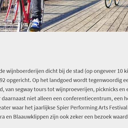
 wijnboerderijen dicht bij de stad (op ongeveer 10 ki
692 opgericht. Op het landgoed wordt tegenwoordig ee
rd, van segway tours tot wijnproeverijen, picknicks e
 daarnaast niet alleen een conferentiecentrum, een h
eater waar het jaarlijkse Spier Performing Arts Festiv
a en Blaauwklippen zijn ook zeker een bezoek waard