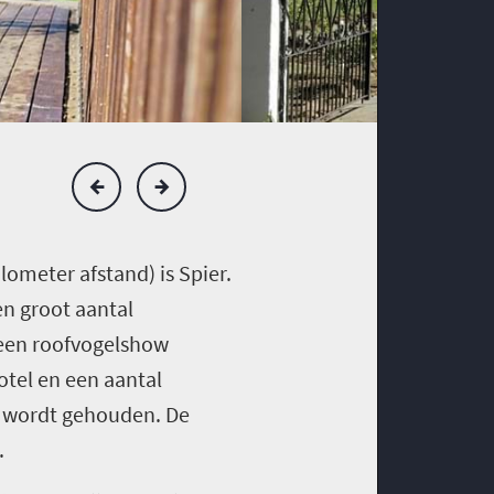
lometer afstand) is Spier.
n groot aantal
n een roofvogelshow
otel en een aantal
al wordt gehouden. De
.