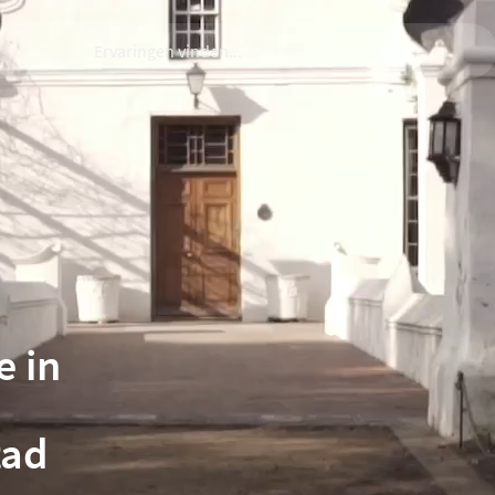
e in
tad