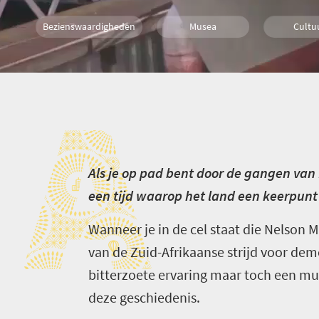
Bezienswaardigheden
Musea
Cultu
Geschiedenis
Gezin
Mensen
A
Kaapstad
Activiteiten
A
ls je op pad bent door de gangen van
een tijd waarop het land een keerpunt
Wanneer je in de cel staat die Nelson 
van de Zuid-Afrikaanse strijd voor dem
bitterzoete ervaring maar toch een mu
deze geschiedenis.