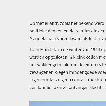
O
p 'het eiland', zoals het bekend werd
politieke denken en de relaties die e
Mandela naar voren kwam als leider va
Welkom
Toen Mandela in de winter van 1964 op
in
werden opgesloten in kleine cellen me
Zuid-
uur wakker gemaakt om de emmers te 
gevangenen kregen minder goede voedi
Afrika
erger, omdat ze geen contact mochten 
Wat
een familielid en ze ontvingen slechts 
je
moet