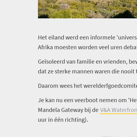
Contact
kust
steden
Adembenemend
Dorpse
landschap
charme
Nationale
H
et eiland werd een informele 'univers
parken
Afrika moesten worden veel uren deba
in
Zuid-
Geïsoleerd van familie en vrienden, 
Afrika
dat ze sterke mannen waren die nooit 
Daarom wees het werelderfgoedcomité v
Je kan nu een veerboot nemen om 'Het
Mandela Gateway bij de
V&A Waterfron
uur in één richting).