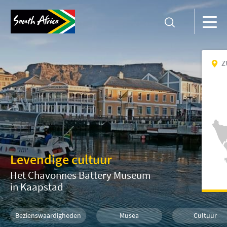
Z
Levendige cultuur
Het Chavonnes Battery Museum
in Kaapstad
Bezienswaardigheden
Musea
Cultuur