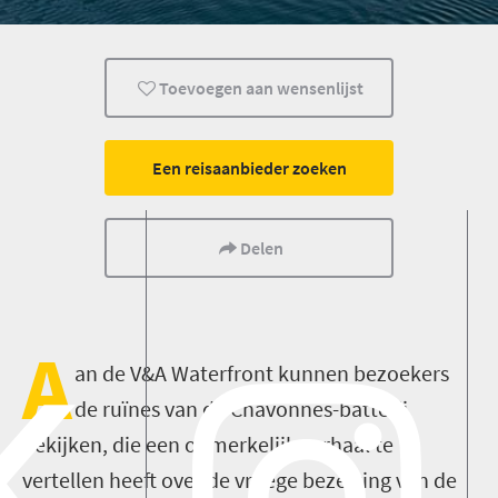
Mensen
Cape Town
Kaapstad
Toevoegen aan wensenlijst
Een reisaanbieder zoeken
Delen
A
an de V&A Waterfront kunnen bezoekers
de ruïnes van de Chavonnes-batterij
bekijken, die een opmerkelijk verhaal te
vertellen heeft over de vroege bezetting van de