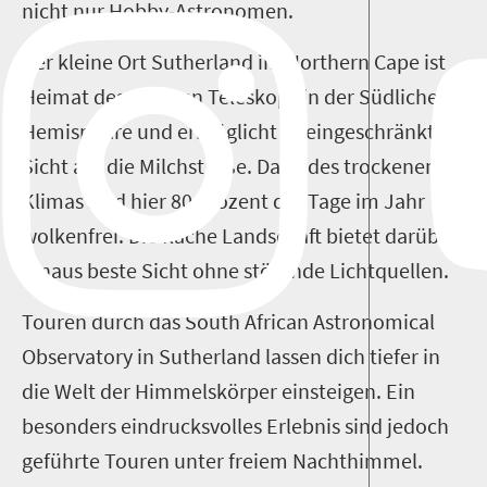
nicht nur Hobby-Astronomen.
Der kleine Ort Sutherland im Northern Cape ist
Heimat des größten Teleskops in der Südlichen
Hemisphäre und ermöglicht uneingeschränkte
Sicht auf die Milchstraße. Dank des trockenen
Klimas sind hier 80 Prozent der Tage im Jahr
wolkenfrei. Die flache Landschaft bietet darüber
hinaus beste Sicht ohne störende Lichtquellen.
Touren durch das South African Astronomical
Observatory in Sutherland lassen dich tiefer in
die Welt der Himmelskörper einsteigen. Ein
besonders eindrucksvolles Erlebnis sind jedoch
geführte Touren unter freiem Nachthimmel.