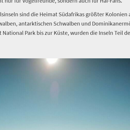
t nur für Vogelfreunde, sondern auch für Hai-Fans.
Felsinseln sind die Heimat Südafrikas größter Kolonien
hwalben, antarktischen Schwalben und Dominikanerm
National Park bis zur Küste, wurden die Inseln Teil d