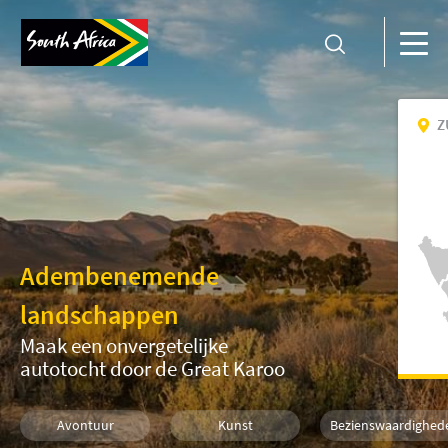
Z
Adembenemende
landschappen
Maak een onvergetelijke
autotocht door de Great Karoo
Avontuur
Kunst
Bezienswaardighed