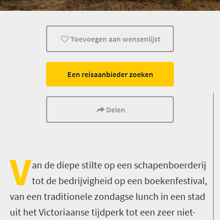
Cultuur
Geschiedenis
Eten
Toevoegen aan wensenlijst
Camping
Dorpse charme
Activiteiten
Een reisaanbieder zoeken
Delen
V
an de diepe stilte op een schapenboerderij
tot de bedrijvigheid op een boekenfestival,
van een traditionele zondagse lunch in een stad
uit het Victoriaanse tijdperk tot een zeer niet-