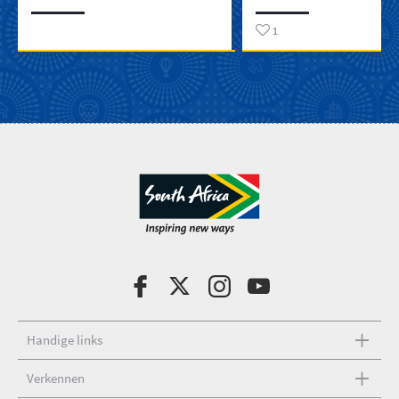
oorverdovende stiltes
natuurliefhebbers
1
Handige links
Verkennen