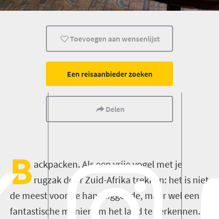
Routes
Transport
Activiteiten
Toevoegen aan wensenlijst
Een reisaanbieder zoeken
Delen
B
ackpacken. Als een vrije vogel met je
rugzak door Zuid-Afrika trekken: het is niet
de meest voor de hand liggende, maar wel een
fantastische manier om het land te verkennen.