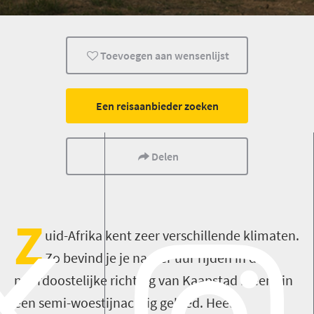
Geschiedenis
Oudtshoorn
Activiteiten
Toevoegen aan wensenlijst
Een reisaanbieder zoeken
Delen
Z
uid-Afrika kent zeer verschillende klimaten.
Zo bevind je je na vier uur rijden in de
noordoostelijke richting van Kaapstad ineens in
een semi-woestijnachtig gebied. Heel