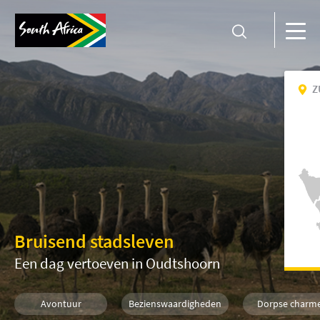
Z
Bruisend stadsleven
Een dag vertoeven in Oudtshoorn
Avontuur
Bezienswaardigheden
Dorpse charm