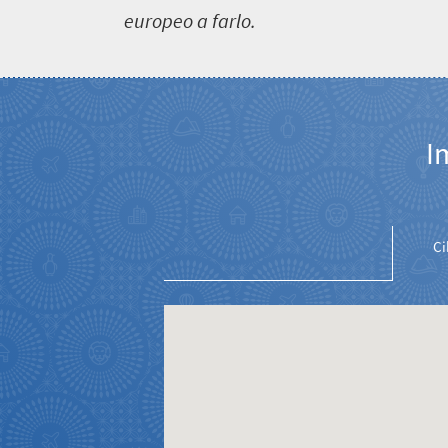
europeo a farlo.
Benvenuto
I
in
Sudafrica
Ci
Cosa
devi
sapere
Cose