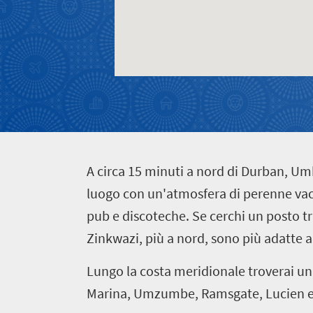
Vita
Fascino
in
cittadina
delle
movimentata
contatto
piccole
Cultura
città
vibrante
A
circa 15 minuti a nord di Durban, Um
luogo con un'atmosfera di perenne vacan
pub e discoteche. Se cerchi un posto t
Zinkwazi, più a nord, sono più adatte a
Lungo la costa meridionale troverai u
Marina, Umzumbe, Ramsgate, Lucien e 