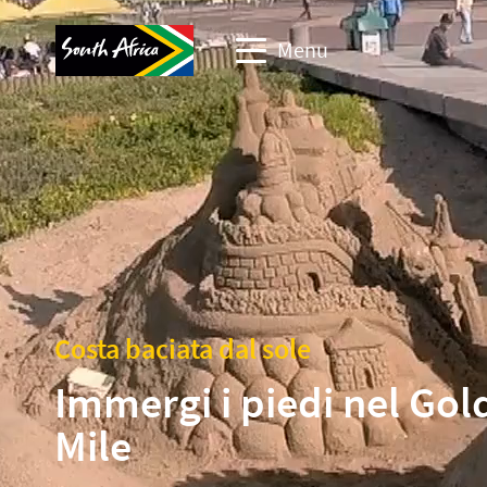
Menu
Sito web per viaggi
Sito web partner commerciali
Sito web eventi aziendali
Sito web Corporate & Media
Costa baciata dal sole
Immergi i piedi nel Gol
Mile