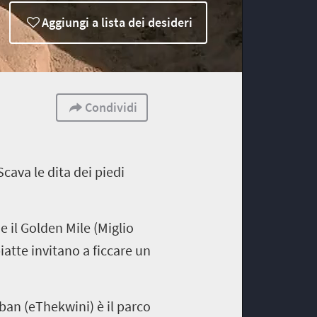
Aggiungi a lista dei desideri
Condividi
cava le dita dei piedi
 il Golden Mile (Miglio
atte invitano a ficcare un
rban (eThekwini) è il parco