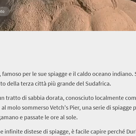
ato
, famoso per le sue spiagge e il caldo oceano indiano. S
tto della terza città più grande del Sudafrica.
un tratto di sabbia dorata, conosciuto localmente come
al molo sommerso Vetch's Pier, una serie di spiagge pi
amano e passate le ore al sole.
 infinite distese di spiagge, è facile capire perché Du