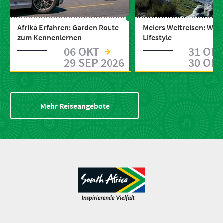
Afrika Erfahren: Garden Route
Meiers Weltreisen: Wildl
zum Kennenlernen
Lifestyle
06 OKT
31 OK
29 SEP 2026
30 OKT
Mehr Reiseangebote