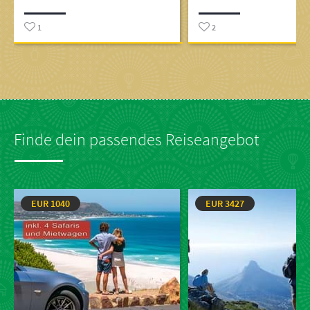
1
2
Finde dein passendes Reiseangebot
EUR 1040
EUR 3427