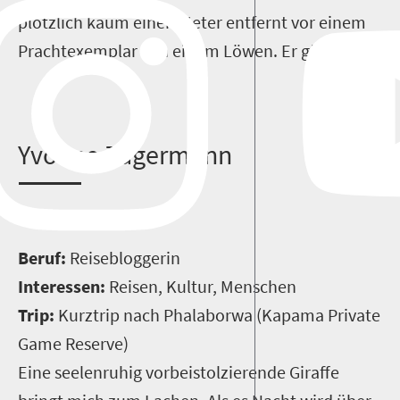
plötzlich kaum einen Meter entfernt vor einem
Prachtexemplar von einem Löwen. Er gähnt.
Y
vonne Zagermann
Beruf:
Reisebloggerin
Interessen:
Reisen, Kultur, Menschen
Trip:
Kurztrip nach Phalaborwa (Kapama Private
Game Reserve)
E
ine seelenruhig vorbeistolzierende Giraffe