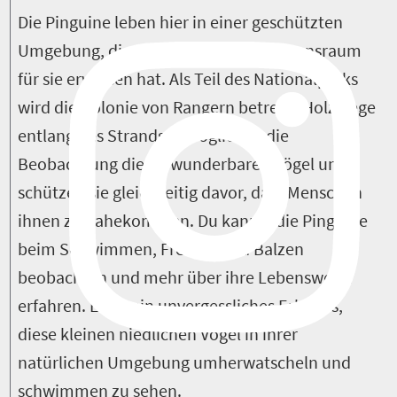
Die Pinguine leben hier in einer geschützten
Umgebung, die sich als optimaler Lebensraum
für sie erwiesen hat. Als Teil des Nationalparks
wird die Kolonie von Rangern betreut. Holzstege
entlang des Strands ermöglichen die
Beobachtung dieser wunderbaren Vögel und
schützen sie gleichzeitig davor, dass Menschen
ihnen zu nahekommen. Du kannst die Pinguine
beim Schwimmen, Fressen und Balzen
beobachten und mehr über ihre Lebensweise
erfahren. Es ist ein unvergessliches Erlebnis,
diese kleinen niedlichen Vögel in ihrer
natürlichen Umgebung umherwatscheln und
schwimmen zu sehen.