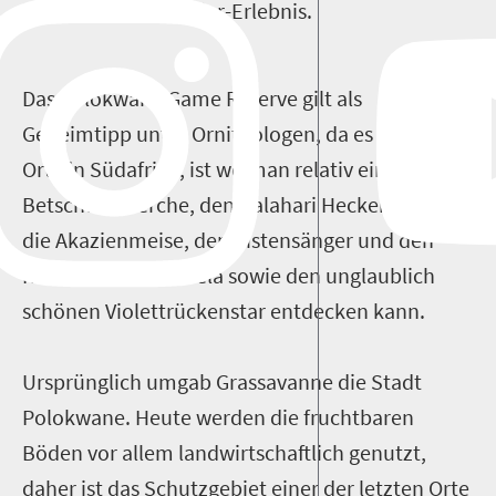
hochwertiges Wildtier-Erlebnis.
Das Polokwane Game Reserve gilt als
Geheimtipp unter Ornithologen, da es einer der
Orte in Südafrika, ist wo man relativ einfach die
Betschuanalerche, den Kalahari Heckensänger,
die Akazienmeise, den Cistensänger und den
Rostband Eremomela sowie den unglaublich
schönen Violettrückenstar entdecken kann.
Ursprünglich umgab Grassavanne die Stadt
Polokwane. Heute werden die fruchtbaren
Böden vor allem landwirtschaftlich genutzt,
daher ist das Schutzgebiet einer der letzten Orte