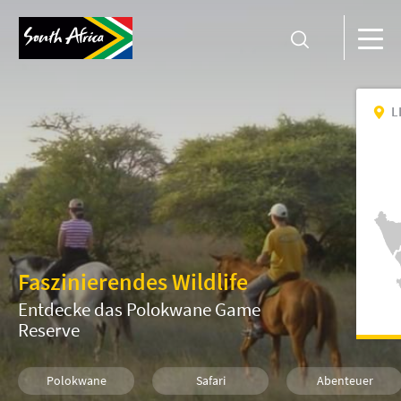
L
Faszinierendes Wildlife
Entdecke das Polokwane Game
Reserve
Polokwane
Safari
Abenteuer