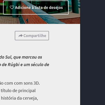
Adicione à lista de desejos
Compartilhe
do Sul, que marcou os
o de Rúgbi e um século de
lão com com sons 3D.
título de principal
 história da cerveja,