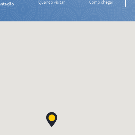
Quando visitar
Como chegar
entação