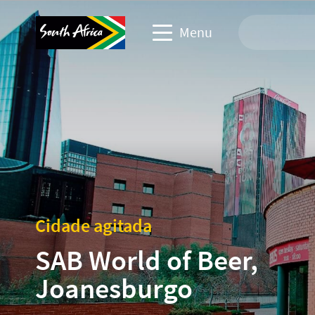
Menu
Site de viagem
Site de parceiros de troca
Site de eventos de negócios
Site corporativo e de mídia
Cidade agitada
SAB World of Beer,
Joanesburgo