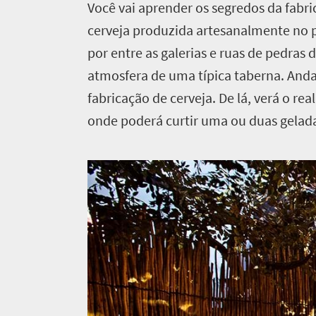
V
ocê vai aprender os segredos da fabri
cerveja produzida artesanalmente no p
O
por entre as galerias e ruas de pedras
que
atmosfera de uma típica taberna. Andar
fazer
fabricação de cerveja. De lá, verá o re
171
onde poderá curtir uma ou duas gelada
Visão
Lugares
geral
Natureza
onde
intocada
ir
Cenário
172
deslumbrante
Costa
Visão
Pacotes
ensolarada
geral
Ao
de
Províncias