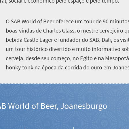
ral, social e econômico pelo espaço e pelo tempo.
O
SAB World of Beer oferece um tour de 90 minuto
boas-vindas de Charles Glass, o mestre cervejeiro 
bebida Castle Lager e fundador do SAB. Dali, os vis
um tour histórico divertido e muito informativo so
cerveja, desde seu começo, no Egito e na Mesopotâ
honky-tonk na época da corrida do ouro em Joane
B World of Beer, Joanesburgo