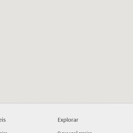
eis
Explorar
cios
O que você precisa