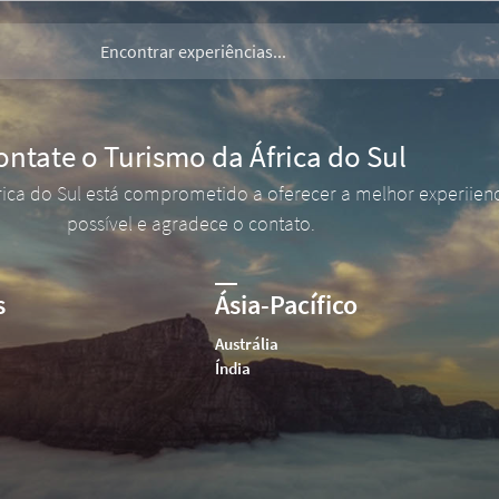
ontate o Turismo da África do Sul
rica do Sul está comprometido a oferecer a melhor experiien
possível e agradece o contato.
s
Ásia-Pacífico
Austrália
Índia