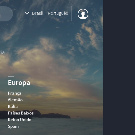
Brasil
|
Português
cia
Europa
França
Alemão
Itália
Países Baixos
Reino Unido
Spain