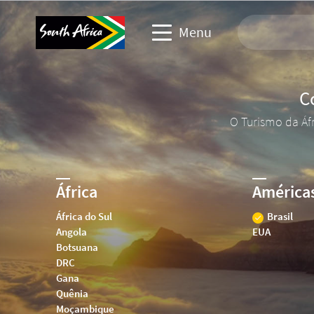
Menu
C
Site de viagem
O Turismo da Áf
Site de parceiros de troca
Site de eventos de negócios
África
América
Site corporativo e de mídia
África do Sul
Brasil
Angola
EUA
Botsuana
DRC
Gana
Quênia
Moçambique