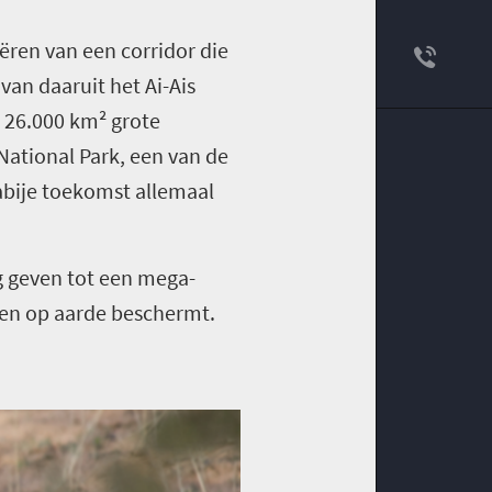
ëren van een corridor die
van daaruit het Ai-Ais
t 26.000 km² grote
National Park, een van de
abije toekomst allemaal
g geven tot een mega-
ren op aarde beschermt.