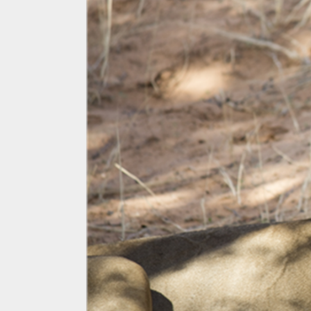
Nationale
parken
in
Zuid-
Afrika