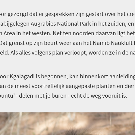
r gezorgd dat er gesprekken zijn gestart over het cre
abijgelegen Augrabies National Park in het zuiden, en 
n Area in het westen. Net ten noorden daarvan ligt he
Dat grenst op zijn beurt weer aan het Namib Naukluft 
d. Als alles volgens plan verloopt, worden ze in de n
door Kgalagadi is begonnen, kan binnenkort aanleidin
van de meest voortreffelijk aangepaste planten en die
untu’ - delen met je buren - echt de weg vooruit is.