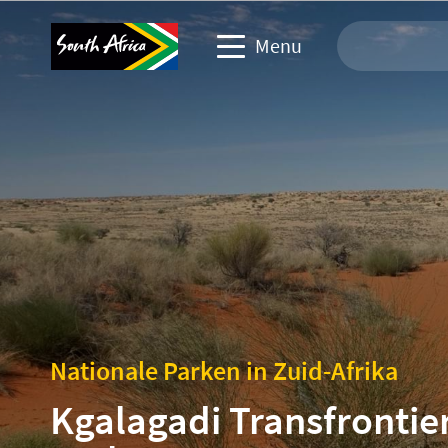
Menu
Website over reizen
Reisindustrie
Website zakelijke evenementen
Corporate & Media website
Nationale Parken in Zuid-Afrika
Kgalagadi Transfrontie