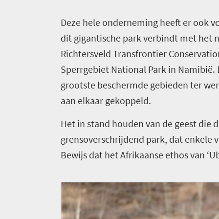
245
D
eze hele onderneming heeft er ook voo
Overzicht
dit gigantische park verbindt met het n
Plekken
Wildlife
Richtersveld Transfrontier Conservatio
om
&
Sperrgebiet National Park in Namibië. 
safari
te
grootste beschermde gebieden ter werel
Levendige
bezoeken
aan elkaar gekoppeld.
cultuur
275
Bruisend
Het in stand houden van de geest die 
stadsleven
Overzicht
grensoverschrijdend park, dat enkele 
Reisaanbiedingen
Outdoorparadijs
Bewijs dat het Afrikaanse ethos van ‘Ub
Provincies
Zonovergoten
Bruisende
Contact
kust
steden
Adembenemend
Dorpse
landschap
charme