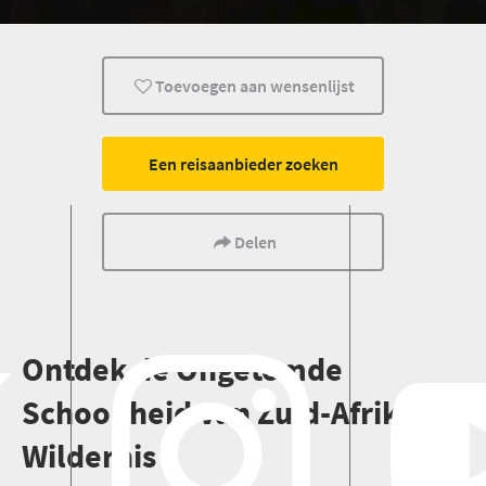
Toevoegen aan wensenlijst
Een reisaanbieder zoeken
Delen
O
ntdek de Ongetemde
Schoonheid van Zuid-Afrika's
Wildernis