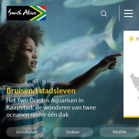
Z
Bruisend stadsleven
Het Two Oceans Aquarium in
Kaapstad: de wonderen van twee
oceanen onder één dak
Activiteiten
Duiken
Wildlife