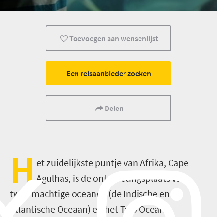
Cape Town
Kinderen
Gezin
Toevoegen aan wensenlijst
Amusement
Een reisaanbieder zoeken
Delen
H
et zuidelijkste puntje van Afrika, Cape
Agulhas, is de ontmoetingsplaats van
twee machtige oceanen (de Indische en de
Atlantische Oceaan) en het Two Oceans