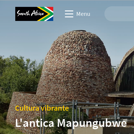
Menu
Sito web per viaggi
Sito web partner commerciali
Sito web eventi aziendali
Sito web Corporate & Media
Cultura vibrante
L'antica Mapungubwe