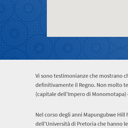
Vita
Fascino
in
cittadina
delle
movimentata
contatto
piccole
Cultura
città
vibrante
V
i sono testimonianze che mostrano che
definitivamente il Regno. Non molto t
(capitale dell'Impero di Monomotapa) è
N
el corso degli anni Mapungubwe Hill 
dell'Università di Pretoria che hanno l