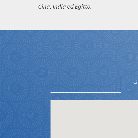
Cina, India ed Egitto.
Benvenuto
in
Sudafrica
Ci
Cosa
devi
sapere
Cose