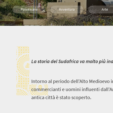
Polokwane
Avventura
Arte
Attrazioni
Cultura
Storia
L
Cibo
A buon mercato
Famiglia
Bambini
Campeggio
persone
L
a storia del Sudafrica va molto più in
Intorno al periodo dell'Alto Medioevo 
commercianti e uomini influenti dall'Ar
antica città è stato scoperto.