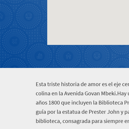
Contáctese
Bullicio
gran
de
ciudad
la
Encanto
ciudad
pueblerino
Cultura
dinámica
E
sta triste historia de amor es el eje 
colina en la Avenida Govan Mbeki.Hay 
años 1800 que incluyen la Biblioteca P
guía por la estatua de Prester John y p
biblioteca, consagrada para siempre e