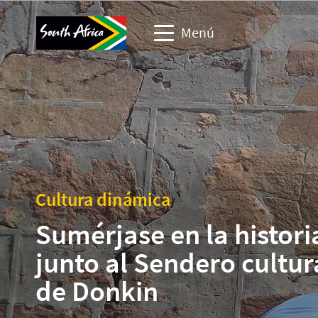
Menú
Sitio web de viajes
Sitio web de socios comerciales
Sitio web de eventos empresarios
Cultura dinámica
Sitio web corporativo y de medios
Sumérjase en la histori
junto al Sendero cultur
de Donkin