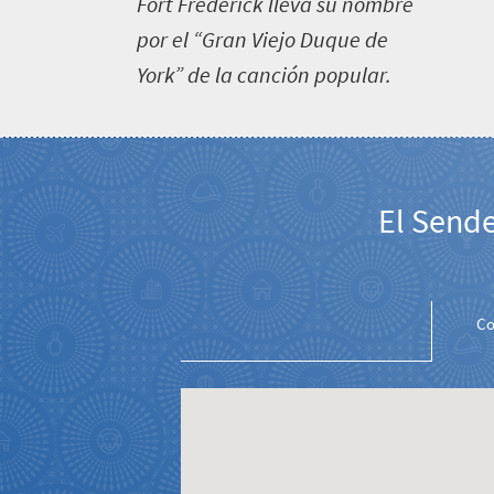
F
ort Frederick lleva su nombre
por el “Gran Viejo Duque de
York” de la canción popular.
El Sende
Sudáfrica
Lo
que
Co
necesita
saber
Cosas