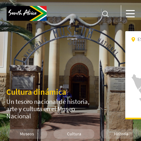
E
Cultura dinámica
Un tesoro nacional de historia,
arte y cultura en el Museo
Nacional
Museos
Cultura
Historia