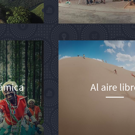
námica
Al aire lib