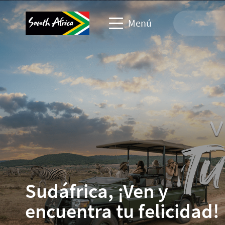
Menú
Sitio web de viajes
Sitio web de socios comerciales
Sitio web de eventos empresarios
Sitio web corporativo y de medios
Sudáfrica, ¡Ven y
encuentra tu felicidad!