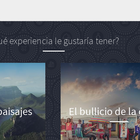
é experiencia le gustaría tener?
aisajes
El bullicio de la