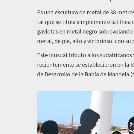
para
Es una escultura de metal de 38 metro
hacer
tal que se titula simplemente la Línea 
160
gaviotas en metal negro sobrevolando l
Descripción
metal, de pie, alto y victorioso, con su
Lugares
general
Este inusual tributo a los sudafricanos
Vida
para
silvestre
recientemente se establecieron en la R
ir
intacta
de Desarrollo de la Bahía de Mandela 
161
Costa
soleada
Descripción
Promociones
Imponentes
general
paisajes
de
Provincias
Al
Vida
viajes
aire
en
libre
la