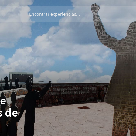
de
s de