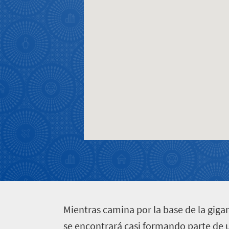
Sudáfrica
Lo
que
necesita
saber
M
ientras camina por la base de la giga
Cosas
se encontrará casi formando parte de un