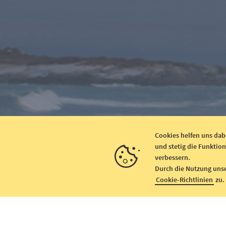
Cookies helfen uns dab
und stetig die Funktion
verbessern.
Durch die Nutzung uns
Cookie-Richtlinien
zu.