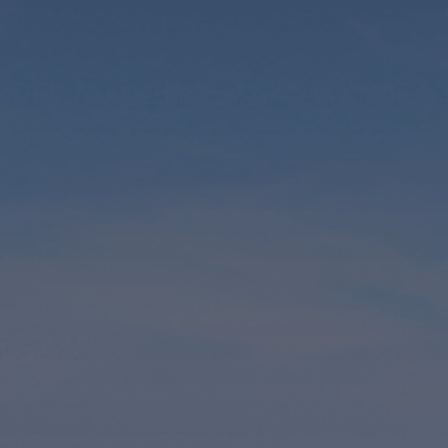
Infomaterial
Loadshedding