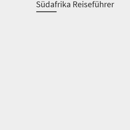
S
üdafrika Reiseführer
Willkommen
in