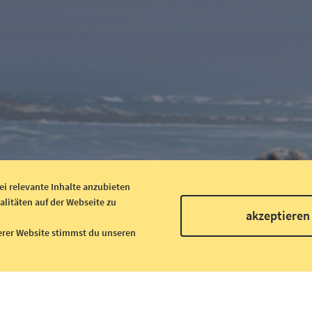
ei relevante Inhalte anzubieten
alitäten auf der Webseite zu
akzeptieren
erer Website stimmst du unseren