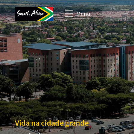
Menu
Site de viagem
Site de parceiros de troca
Site de eventos de negócios
Site corporativo e de mídia
Vida na cidade grande