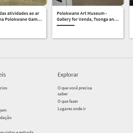
as atividades ao ar
Polokwane Art Museum -
á na Polokwane Game
Gallery for Venda, Tsonga and
Pedi Art
eis
Explorar
cios
O que você precisa
saber
O que fazer
Lugares onde ir
agem
odação
e vistos e entrada