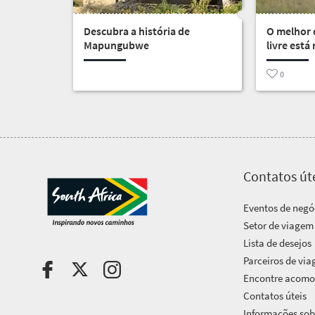
Costa
Visão
Pacotes
ensolarada
geral
Descubra a história de
O melhor d
Ao
de
Mapungubwe
livre est
Províncias
Reserve
ar
Vida
viagem
0
livre
na
Cidade
cidade
Entre
agitada
grande
em
Cultura
Charme
vibrante
de
contato
Contatos út
cidadezinha
Eventos de negó
Setor de viagem
Lista de desejos
Parceiros de vi
Encontre acom
Contatos úteis
Informações sobr