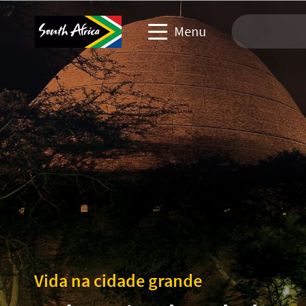
Menu
Site de viagem
Site de parceiros de troca
Site de eventos de negócios
Site corporativo e de mídia
Vida na cidade grande