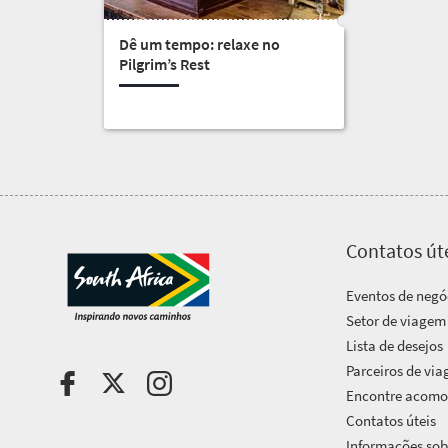
Costa
Visão
Pacotes
ensolarada
geral
Dê um tempo: relaxe no
Ao
de
Pilgrim’s Rest
Províncias
ar
Vida
viagem
livre
na
Cidade
cidade
Entre
agitada
grande
em
Cultura
Charme
vibrante
de
contato
Contatos út
cidadezinha
Eventos de negó
Setor de viagem
Lista de desejos
Parceiros de vi
Encontre acom
Contatos úteis
Informações sobr