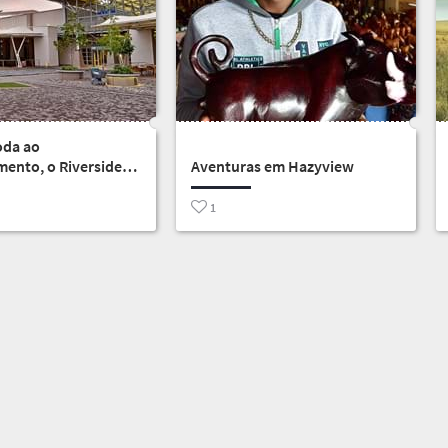
oda ao
mento, o Riverside
Aventuras em Hazyview
de tudo
1