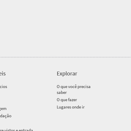
eis
Explorar
cios
O que você precisa
saber
O que fazer
Lugares onde ir
agem
odação
e vistos e entrada