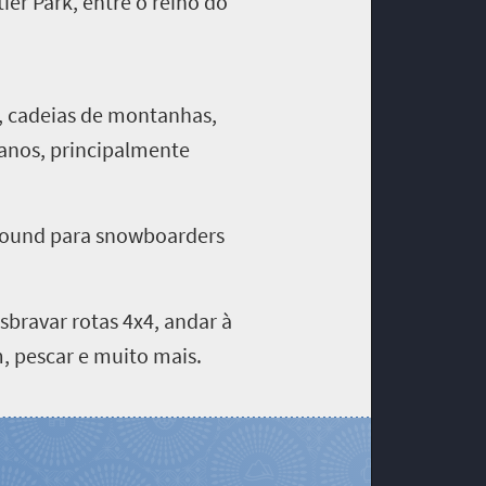
er Park, entre o reino do
s, cadeias de montanhas,
 anos, principalmente
ground para snowboarders
bravar rotas 4x4, andar à
m, pescar e muito mais.