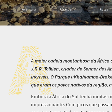
Aventura
Atrações
Rotas
Trilhas
Camping
Família
A
Crianças
A
maior cadeia montanhosa da África d
J.R.R. Tolkien, criador de Senhor dos A
incríveis. O Parque uKhahlamba-Drake
que eram os povos nativos da região, 
Embora a África do Sul tenha muitas 
impressionante. Com picos que passam d