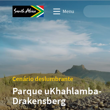
Menu
Site de viagem
Site de parceiros de troca
Site de eventos de negócios
Site corporativo e de mídia
Cenário deslumbrante
Parque uKhahlamba-
Drakensberg