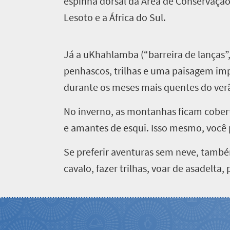
espinha dorsal da Área de Conservação
Lesoto e a África do Sul.
J
á a uKhahlamba (“barreira de lanças”
penhascos, trilhas e uma paisagem imp
durante os meses mais quentes do verã
No inverno, as montanhas ficam cober
e amantes de esqui. Isso mesmo, você p
Se preferir aventuras sem neve, també
cavalo, fazer trilhas, voar de asadelt