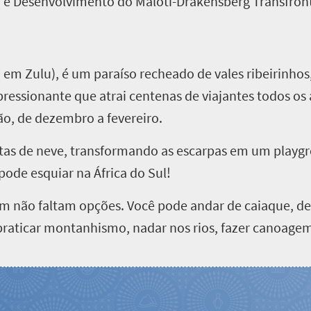
 e Desenvolvimento do Maloti-Drakensberg Transfronti
, em Zulu), é um paraíso recheado de vales ribeirinho
ressionante que atrai centenas de viajantes todos os
o, de dezembro a fevereiro.
tas de neve, transformando as escarpas em um play
ode esquiar na África do Sul!
m não faltam opções. Você pode andar de caiaque, des
a, praticar montanhismo, nadar nos rios, fazer canoage