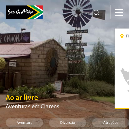
F
Ao ar livre
Aventuras em Clarens
Aventura
Diversão
Atrações