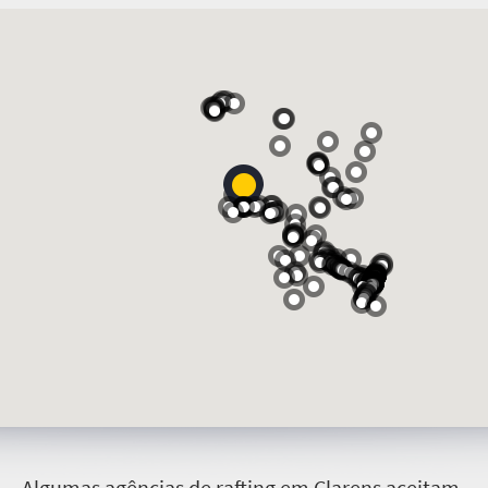
A
lgumas agências de rafting em Clarens aceitam