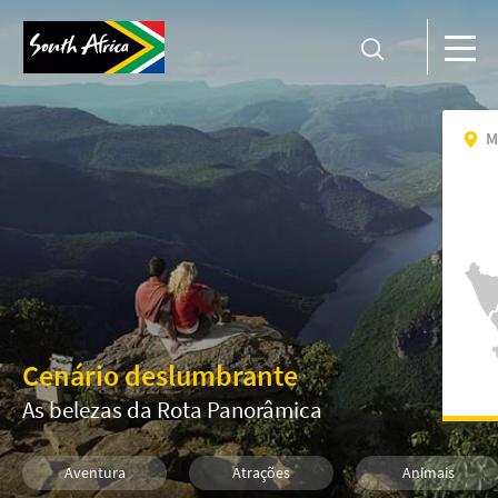
M
Cenário deslumbrante
As belezas da Rota Panorâmica
Aventura
Atrações
Animais