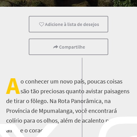
Trilhas
Família
Crianças
Adicione à lista de desejos
Compartilhe
A
o conhecer um novo país, poucas coisas
são tão preciosas quanto avistar paisagens
de tirar o fôlego. Na Rota Panorâmica, na
Província de Mpumalanga, você encontrará
colírio para os olhos, além de acalento para a
alma e o coração.