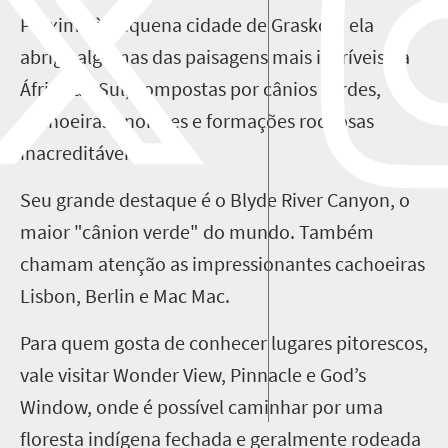
Próxima à pequena cidade de Graskop, ela
abriga algumas das paisagens mais incríveis da
África do Sul,
compostas por cânios verdes,
cachoeiras enormes e formações rochosas
inacreditáveis.
Seu
grande destaque é o Blyde River Canyon, o
maior "cânion verde" do mundo. Também
chamam atenção as
impressionantes cachoeiras
Lisbon, Berlin e Mac Mac.
Para quem gosta de conhecer lugares pitorescos,
vale visitar Wonder View, Pinnacle e God’s
Window, onde é possível caminhar por uma
floresta indígena fechada e geralmente rodeada