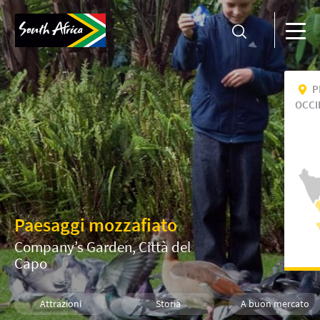
P
OCCI
Paesaggi mozzafiato
Company’s Garden, Città del
Capo
Attrazioni
Storia
A buon mercato