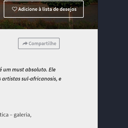
Adicione à lista de desejos
Compartilhe
é um must absoluto. Ele
rtistas sul-africanosis, e
ca – galeria,