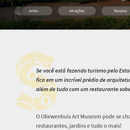
Artes
Atrações
Museus
Cultura
História
Econômico
S
Família
Bloemfontein
S
e você está fazendo turismo pelo Est
fica em um incrível prédio de arquitetu
além de tudo com um restaurante sober
O Oliewenhuis Art Museum pode se cham
restaurantes, jardins e tudo o mais!