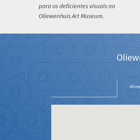
para os deficientes visuais no
Venha
Oliewenhuis Art Museum.
para
a
África
Oliew
do
Sul
Alim
O
que
você
precisa
saber