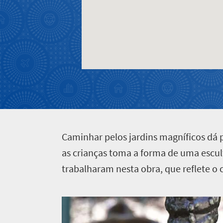
ar
Vida
viagem
livre
na
Cidade
cidade
Entre
agitada
grande
em
Cultura
Charme
vibrante
de
contato
cidadezinha
C
aminhar pelos jardins magníficos dá p
as crianças toma a forma de uma escult
trabalharam nesta obra, que reflete o c