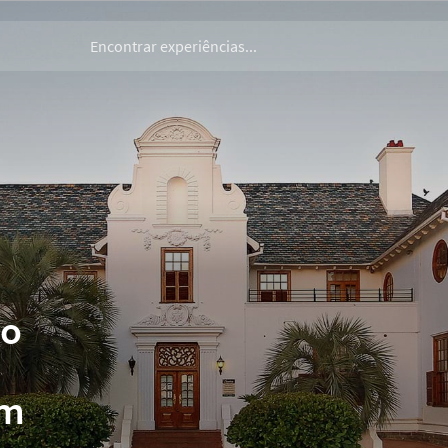
do
um