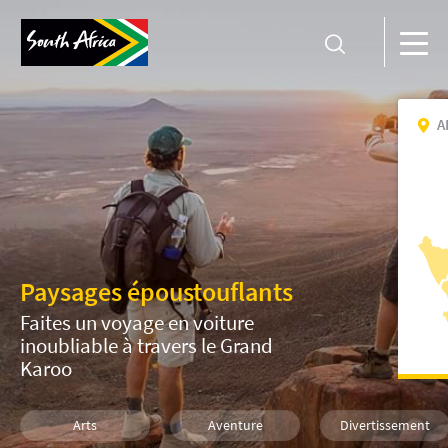
A
Paysages époustouflants
Faites un voyage en voiture
inoubliable à travers le Grand
Karoo
Arts
Aventure
Divertissement