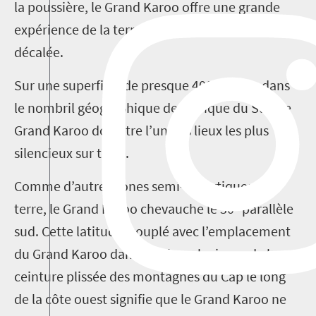
la poussière, le Grand Karoo offre une grande
expérience de la terre sud-africaine quelque peu
décalée.
Sur une superficie de presque 400 000 km dans
le nombril géographique de l’Afrique du Sud, le
Grand Karoo doit être l’un des lieux les plus
silencieux sur terre.
Comme d’autres zones semi-désertiques sur
terre, le Grand Karoo chevauche le 30° parallèle
sud. Cette latitude, couplé avec l’emplacement
du Grand Karoo dans l'ombre pluvieuse de la
ceinture plissée des montagnes du Cap le long
de la côte ouest signifie que le Grand Karoo ne