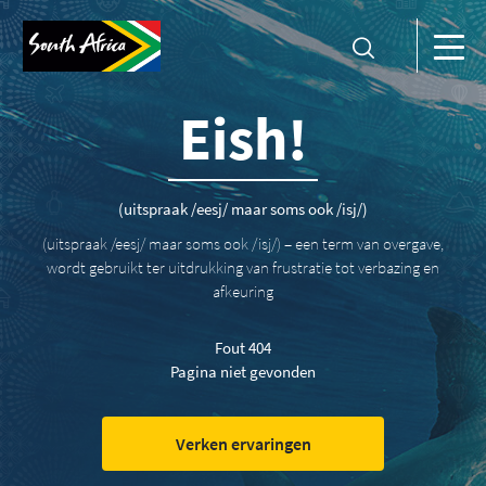
Eish!
(uitspraak /eesj/ maar soms ook /isj/)
(uitspraak /eesj/ maar soms ook /isj/) – een term van overgave,
wordt gebruikt ter uitdrukking van frustratie tot verbazing en
afkeuring
Fout 404
Pagina niet gevonden
Verken ervaringen