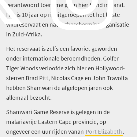
verantwoord toerisme gaan hier hand in hand.
Het is 10 jaar op rij uitgeroepen tot het beste
wildreservaat en natuurbeschermingorganisatie
in Zuid-Afrika.
Het reservaat is zelfs een favoriet geworden
onder internationale beroemdheden. Golfer
Tiger Woods verloofde zich hier en Hollywood-
sterren Brad Pitt, Nicolas Cage en John Travolta
hebben Shamwari de afgelopen jaren ook
allemaal bezocht.
Shamwari Game Reserve is gelegen in de
malariavrije Eastern Cape provincie, op
ongeveer een uur rijden vanan
Port Elizabeth
.