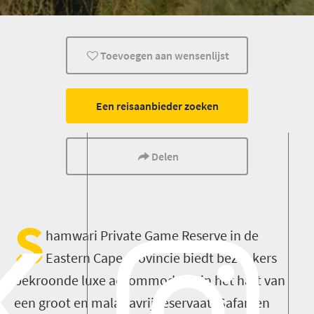
Luxe
Safari
Dieren
Toevoegen aan wensenlijst
Een reisaanbieder zoeken
Delen
S
hamwari Private Game Reserve in de
Eastern Cape provincie biedt bezoekers
bekroonde luxe accommodatie in het hart van
een groot en malariavrij reservaat. Safari en