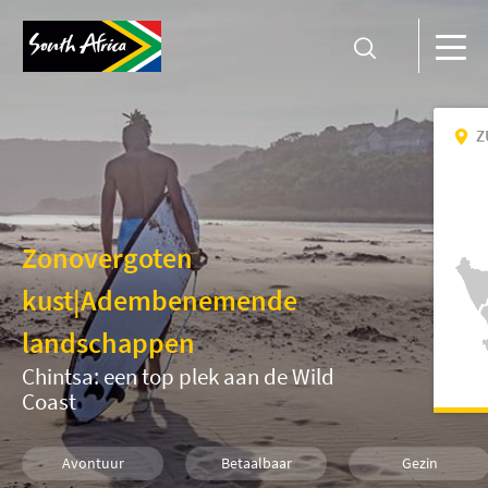
Z
Zonovergoten
kust
|
Adembenemende
landschappen
Chintsa: een top plek aan de Wild
Coast
Avontuur
Betaalbaar
Gezin