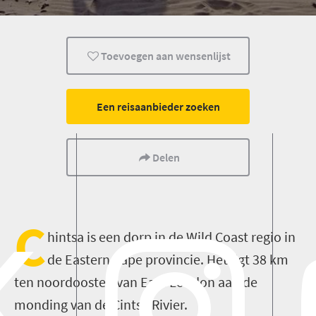
Toevoegen aan wensenlijst
Een reisaanbieder zoeken
Delen
C
hintsa is een dorp in de Wild Coast regio in
de Eastern Cape provincie. Het ligt 38 km
ten noordoosten van East-London aan de
monding van de Cintsa Rivier.