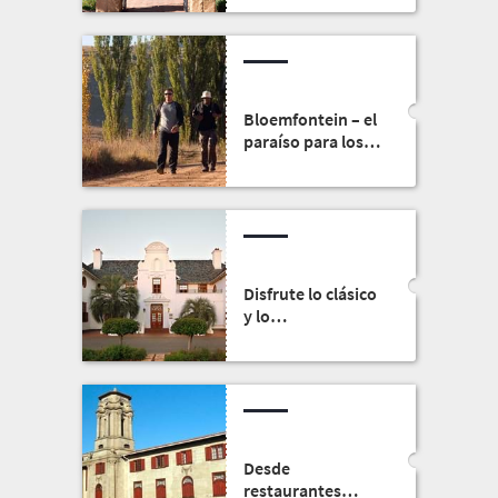
Museo Nacional
Bloemfontein – el
paraíso para los
buscadores de
aventuras
emocionantes
Disfrute lo clásico
y lo
contemporáneo en
el Museo de Arte
Oliewenhuis
Desde
restaurantes