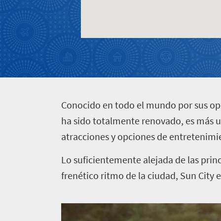
Contáctese
Bullicio
gran
de
ciudad
la
Encanto
ciudad
pueblerino
Cultura
dinámica
C
onocido en todo el mundo por sus op
ha sido totalmente renovado, es más u
atracciones y opciones de entretenimi
Lo suficientemente alejada de las prin
frenético ritmo de la ciudad, Sun City 