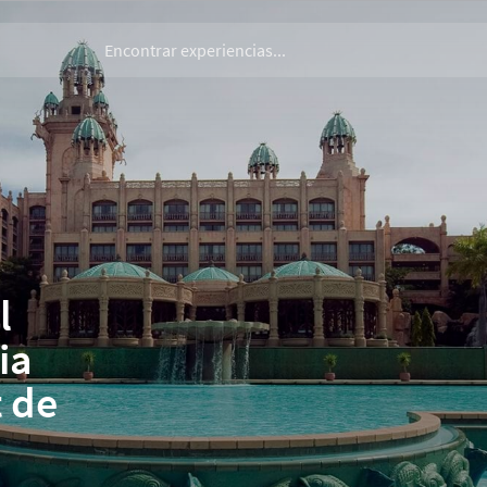
l
ia
t de