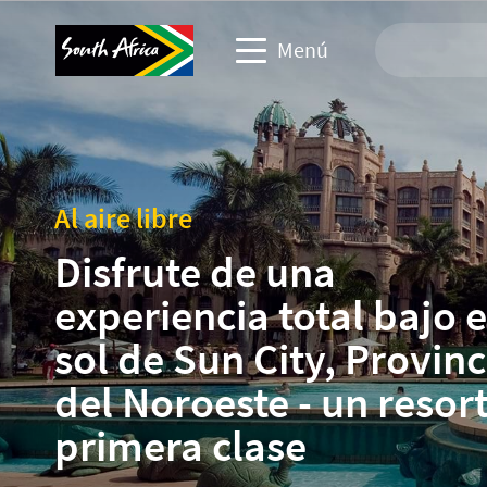
Menú
Sitio web de viajes
Sitio web de socios comerciales
Al aire libre
Disfrute de una
Sitio web de eventos empresarios
experiencia total bajo e
Sitio web corporativo y de medios
sol de Sun City, Provinc
del Noroeste - un resor
primera clase