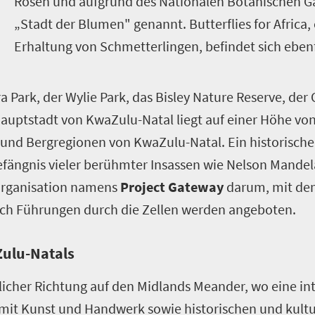
Rosen und aufgrund des Nationalen Botanischen Ga
„Stadt der Blumen" genannt. Butterflies for Africa,
Erhaltung von Schmetterlingen, befindet sich ebenf
ra Park, der Wylie Park, das Bisley Nature Reserve, de
Hauptstadt von KwaZulu-Natal liegt auf einer Höhe von
 und Bergregionen von KwaZulu-Natal. Ein historisch
efängnis vieler berühmter Insassen wie Nelson Mand
sorganisation namens
Project Gateway
darum, mit de
uch Führungen durch die Zellen werden angeboten.
Zulu-Natals
licher Richtung auf den Midlands Meander, wo eine in
 mit Kunst und Handwerk sowie historischen und kultu