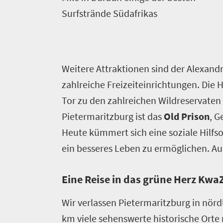
Surfstrände Südafrikas
W
eitere Attraktionen sind der Alexand
zahlreiche Freizeiteinrichtungen. Die 
Willkommen
Tor zu den zahlreichen Wildreservaten
Pietermaritzburg ist das
Old Prison
, G
in
Heute kümmert sich eine soziale Hilf
Südafrika
ein besseres Leben zu ermöglichen. A
Infos
Eine Reise in das grüne Herz Kwa
&
Wir verlassen Pietermaritzburg in nörd
Reiseplanung
km viele sehenswerte historische Orte