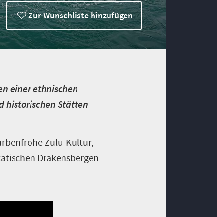
Zur Wunschliste hinzufügen
en einer ethnischen
 historischen Stätten
arbenfrohe Zulu-Kultur,
stätischen Drakensbergen