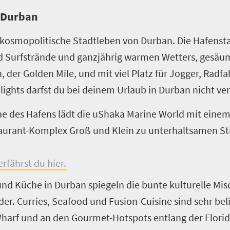
” Durban
 kosmopolitische Stadtleben von Durban. Die Hafensta
und Surfstrände und ganzjährig warmen Wetters, gesä
der Golden Mile, und mit viel Platz für Jogger, Radfa
ights darfst du bei deinem Urlaub in Durban nicht ve
e des Hafens lädt die
uShaka Marine World
mit einem 
urant-Komplex Groß und Klein zu unterhaltsamen S
fährst du hier.
und Küche in Durban spiegeln die bunte kulturelle Mis
er. Curries, Seafood und Fusion-Cuisine sind sehr bel
 Wharf und an den Gourmet-Hotspots entlang der Flor