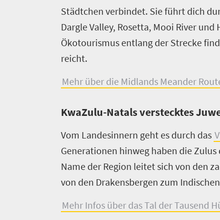
Überblick
Aktivitäten
Städtchen verbindet. Sie führt dich du
Einreisebestimmungen,
258
Dargle Valley, Rosetta, Mooi River un
Zoll
Ökotourismus entlang der Strecke findes
&
Überblick
Visum
reicht.
Sehenswerte
Faszinierendes
Anreise
Orte
Wildlife
Mehr über die Midlands Meander Route 
&
114
Endlose
Mobilität
Strände
KwaZulu-Natals verstecktes Juwel
Reisezeiten
Überblick
Atemberaubende
Reiseangebote
&
Landschaften
Vom Landesinnern geht es durch das
V
Provinzen
Klima
Überblick
Adrenalingelandenes
Generationen hinweg haben die Zulus d
Metropolen
Reiseberichte
Unterkünfte
Abenteuer
Name der Region leitet sich von den za
Kleinstadt-
Gesundheit
Überblick
Pulsierende
Charme
von den Drakensbergen zum Indischen 
Best
Städte
Sicherheit
Die
Of
Mehr Infos über das Tal der Tausend 
Mitreißende
Südafrika
besten
Kultur