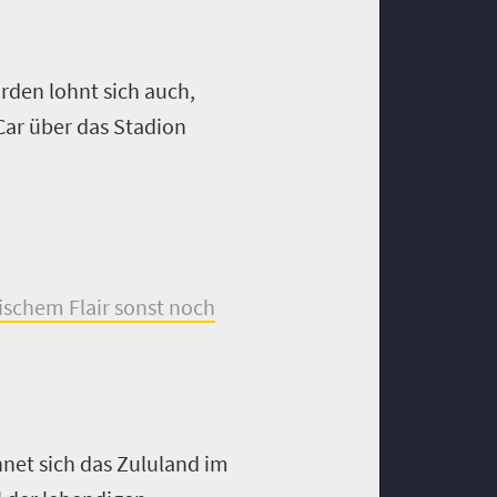
den lohnt sich auch,
Car über das Stadion
ischem Flair sonst noch
net sich das Zululand im