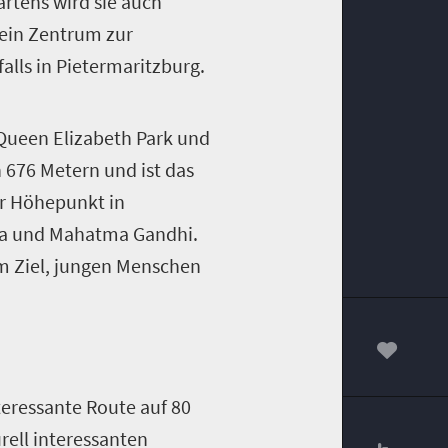
rtens wird sie auch
 ein Zentrum zur
alls in Pietermaritzburg.
r Queen Elizabeth Park und
 676 Metern und ist das
er Höhepunkt in
ela und Mahatma Gandhi.
m Ziel, jungen Menschen
00
teressante Route auf 80
rell interessanten