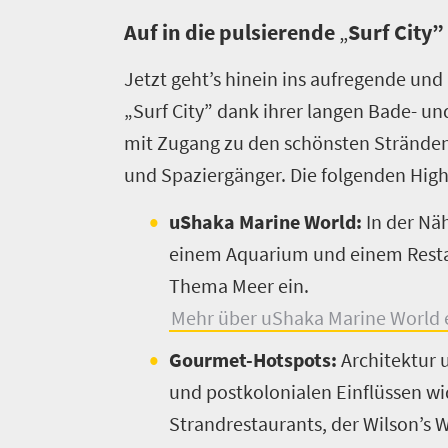
Südafrika
in
Routen
Auf in die pulsierende
„
Surf City
60
Überblick
Sekunden
Jetzt geht’s hinein ins aufregende und
Packliste
„Surf City” dank ihrer langen Bade- 
Günstiges
mit Zugang zu den schönsten Stränden, 
Südafrika
und Spaziergänger. Die folgenden Highl
Häufig
gestellte
uShaka Marine World:
In der Näh
Fragen
einem Aquarium und einem Resta
Infomaterial
Thema Meer ein.
Loadshedding
Mehr über uShaka Marine World er
Gourmet-Hotspots:
Architektur 
und postkolonialen Einflüssen wid
Strandrestaurants, der Wilson’s