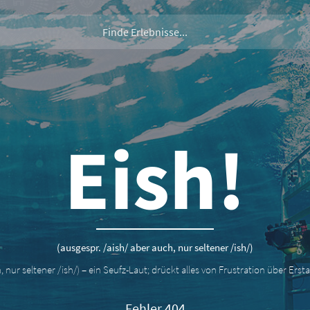
Eish!
(ausgespr. /aish/ aber auch, nur seltener /ish/)
, nur seltener /ish/) – ein Seufz-Laut; drückt alles von Frustration über Er
Fehler 404