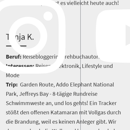
entdeckt habe, klappt es vielleicht heute auch!
T
anja K.
Beruf:
R
eisebloggerin, Drehbuchautorin
Interessen:
Reisen, Elektronik, Lifestyle und
Mode
Trip:
Garden Route, Addo Elephant National
Park, Jeffreys Bay - 8-tägige Rundreise
S
chwimmweste an, und los gehts! Ein Tracker
stößt den offenen Katamaran mit Vollgas durch
die Brandung, weil es keinen Anleger gibt. Wir