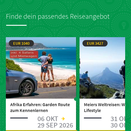
Finde dein passendes Reiseangebot
EUR 1040
EUR 3427
Afrika Erfahren: Garden Route
Meiers Weltreisen: Wildl
zum Kennenlernen
Lifestyle
06 OKT
31 OK
29 SEP 2026
30 OKT