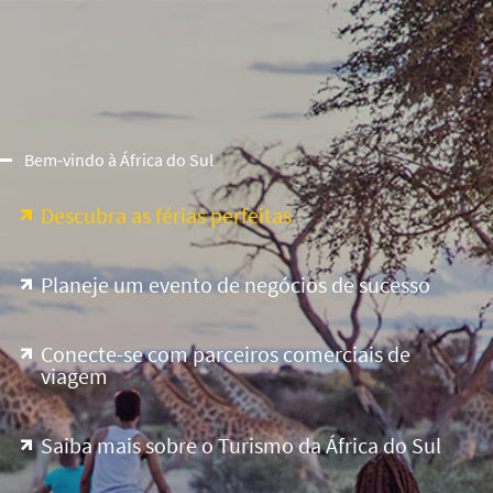
Bem-vindo à África do Sul
Descubra as férias perfeitas
Planeje um evento de negócios de sucesso
Conecte-se com parceiros comerciais de
viagem
Saiba mais sobre o Turismo da África do Sul